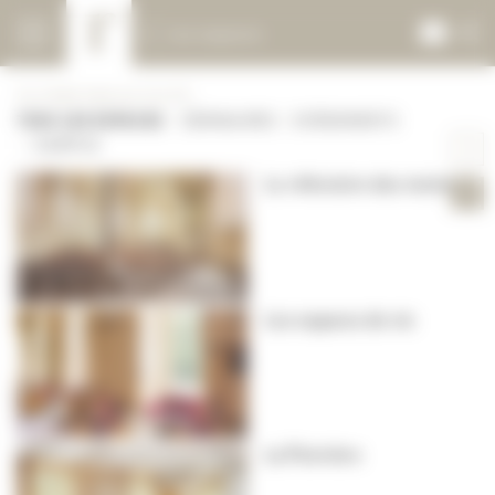
Panneau de gestion des cookies
Les espaces
FILTRER PAR ACTIVITÉ :
TOUS LES ESPACES
SÉMINAIRES
EVÉNEMENTS
CAMPUS
Le réfectoire des moines
Les espaces de vie
La Poivrière