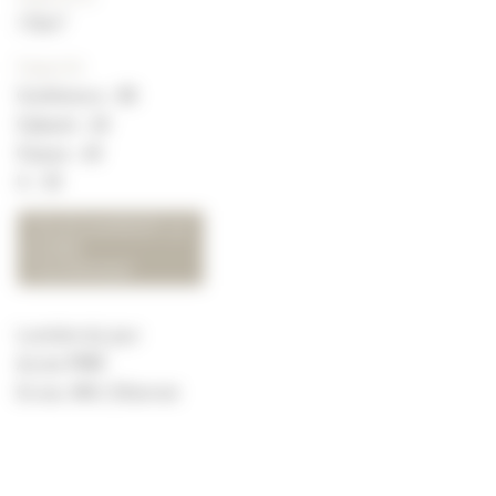
2
115m
Capacité
Conférence : 80
Cabaret : 40
Classe : 40
U : 35
TÉLÉCHARGER LA
FICHE
TECHNIQUE
Lumière du jour
Accès PMR
Ecran, Wifi, Ethernet