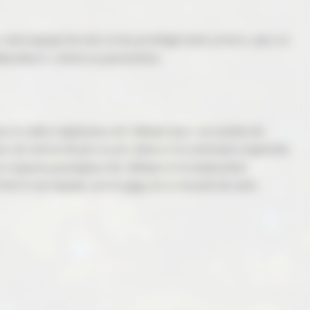
otre équipe fera de ce lieu privilégié votre univers, avec un
borateurs, clients ou partenaires.
ves le cadre majestueux de l'abbaye pour vos soirées de
t, de remise de prix ou de clôture d'un séminaire organisée
s espaces prestigieux de l'abbaye et la restauration
Chef et son équipe, seront gage de la réussite de votre