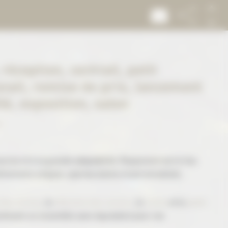
réception, cocktail, petit
vail, remise de prix, lancement
lé, exposition, salon
.
urces et à sa grande adaptabilité, Royaumont est le lieu
énements uniques, spectaculaires et personnalisés.
e des moines
, le
réfectoire des convers
, le
cloître
et le
jardin
tituent un ensemble sans équivalent pour vos