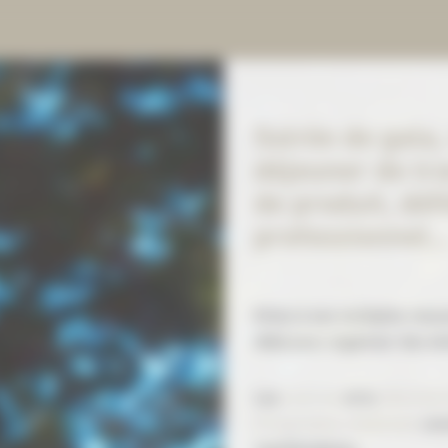
Soirée de gala, 
déjeuner de tra
de produit, défi
professionnel..
Grâce à ses multiples resso
idéal pour organiser des év
Les
cuisines
et le
réfectoir
d’inspiration médiévale
cons