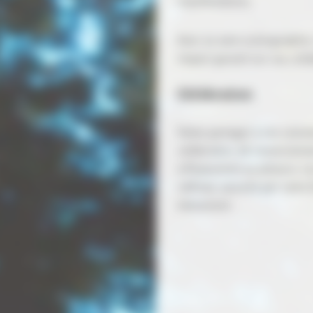
manifestations.
Avec ou sans scénographie, n
impact garanti sur vos colla
Célébration
Faites partager à vos convi
célébration, de remerciemen
à Royaumont ou ailleurs. Le
raffinée, assurée par notre 
événement.