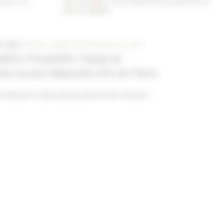
 pour un
Un carrefour international de la pensée et
de la création
on ses
vastes salles de réunion et ses
dition d'hospitalité, l'équipe de
es les plus dépaysants d'Ile-de-France.
entreprise en étant partie prenante des missions