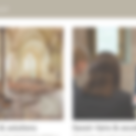
oir
& solutions
Savoir-faire & exce