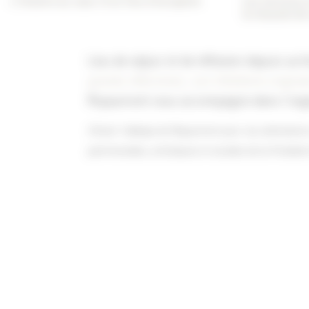
L'histoire au cœur d'un lieu d'exception
Les services 
la réussite d
Lieu de séjour et de réflexion depuis sa 
grands réfectoires, son hôtellerie origina
Royaumont vous accompagne dans l'organ
Choisir l'abbaye de Royaumont pour vos séminaires e
patrimoniales, artistiques et sociales de la Fondat